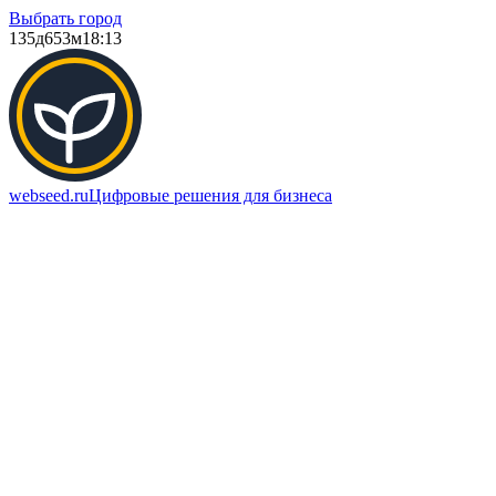
Выбрать город
135д
653м
18:13
webseed.ru
Цифровые решения для бизнеса