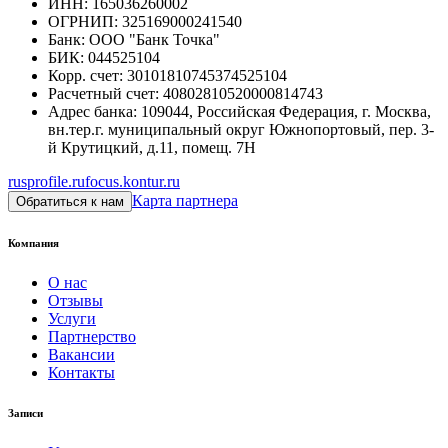
ИНН
:
165036260002
ОГРНИП
:
325169000241540
Банк
:
ООО "Банк Точка"
БИК
:
044525104
Корр. счет
:
30101810745374525104
Расчетный счет
:
40802810520000814743
Адрес банка
:
109044, Российская Федерация, г. Москва,
вн.тер.г. муниципальный округ Южнопортовый, пер. 3-
й Крутицкий, д.11, помещ. 7Н
rusprofile.ru
focus.kontur.ru
Карта партнера
Обратиться к нам
Компания
О нас
Отзывы
Услуги
Партнерство
Вакансии
Контакты
Записи