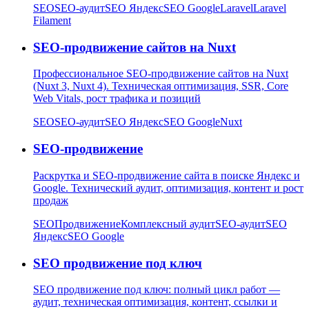
SEO
SEO-аудит
SEO Яндекс
SEO Google
Laravel
Laravel
Filament
SEO-продвижение сайтов на Nuxt
Профессиональное SEO-продвижение сайтов на Nuxt
(Nuxt 3, Nuxt 4). Техническая оптимизация, SSR, Core
Web Vitals, рост трафика и позиций
SEO
SEO-аудит
SEO Яндекс
SEO Google
Nuxt
SEO-продвижение
Раскрутка и SEO-продвижение сайта в поиске Яндекс и
Google. Технический аудит, оптимизация, контент и рост
продаж
SEO
Продвижение
Комплексный аудит
SEO-аудит
SEO
Яндекс
SEO Google
SEO продвижение под ключ
SEO продвижение под ключ: полный цикл работ —
аудит, техническая оптимизация, контент, ссылки и