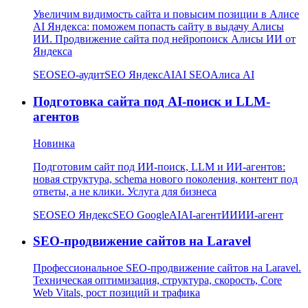
Увеличим видимость сайта и повысим позиции в Алисе
AI Яндекса: поможем попасть сайту в выдачу Алисы
ИИ. Продвижение сайта под нейропоиск Алисы ИИ от
Яндекса
SEO
SEO-аудит
SEO Яндекс
AI
AI SEO
Алиса AI
Подготовка сайта под AI-поиск и LLM-
агентов
Новинка
Подготовим сайт под ИИ-поиск, LLM и ИИ-агентов:
новая структура, schema нового поколения, контент под
ответы, а не клики. Услуга для бизнеса
SEO
SEO Яндекс
SEO Google
AI
AI-агент
ИИ
ИИ-агент
SEO-продвижение сайтов на Laravel
Профессиональное SEO-продвижение сайтов на Laravel.
Техническая оптимизация, структура, скорость, Core
Web Vitals, рост позиций и трафика