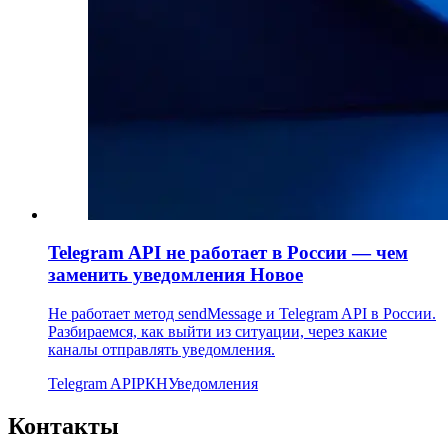
Telegram API не работает в России — чем
заменить уведомления
Новое
Не работает метод sendMessage и Telegram API в России.
Разбираемся, как выйти из ситуации, через какие
каналы отправлять уведомления.
Telegram API
РКН
Уведомления
Контакты