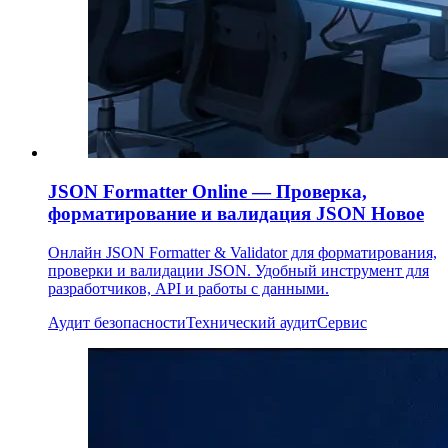
JSON Formatter Online — Проверка,
форматирование и валидация JSON
Новое
Онлайн JSON Formatter & Validator для форматирования,
проверки и валидации JSON. Удобный инструмент для
разработчиков, API и работы с данными.
Аудит безопасности
Технический аудит
Сервис