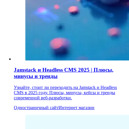
Jamstack и Headless CMS 2025 | Плюсы,
минусы и тренды
Узнайте, стоит ли переходить на Jamstack и Headless
CMS в 2025 году. Плюсы, минусы, кейсы и тренды
современной веб-разработки.
Одностраничный сайт
Интернет магазин