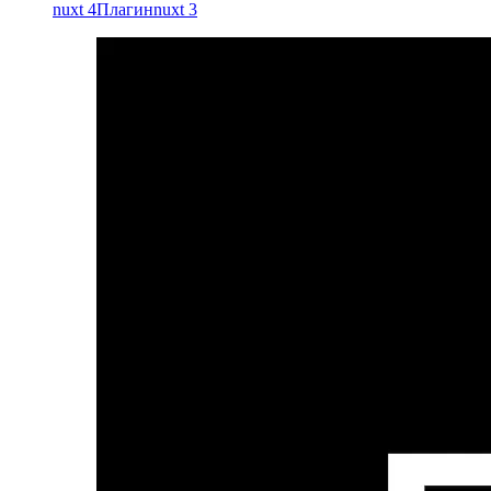
nuxt 4
Плагин
nuxt 3