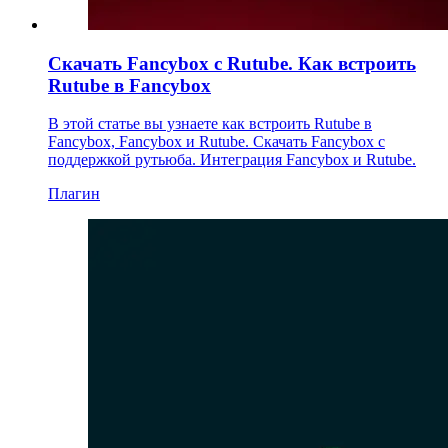
Скачать Fancybox с Rutube. Как встроить
Rutube в Fancybox
В этой статье вы узнаете как встроить Rutube в
Fancybox, Fancybox и Rutube. Скачать Fancybox с
поддержкой рутьюба. Интеграция Fancybox и Rutube.
Плагин