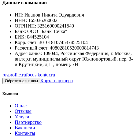
Данные о компании
ИП
:
Иванов Никита Эдуардович
ИНН
:
165036260002
ОГРНИП
:
325169000241540
Банк
:
ООО "Банк Точка"
БИК
:
044525104
Корр. счет
:
30101810745374525104
Расчетный счет
:
40802810520000814743
Адрес банка
:
109044, Российская Федерация, г. Москва,
вн.тер.г. муниципальный округ Южнопортовый, пер. 3-
й Крутицкий, д.11, помещ. 7Н
rusprofile.ru
focus.kontur.ru
Карта партнера
Обратиться к нам
Компания
О нас
Отзывы
Услуги
Партнерство
Вакансии
Контакты